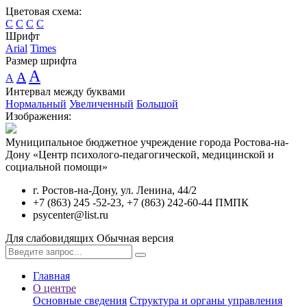
Цветовая схема:
C
C
C
C
Шрифт
Arial
Times
Размер шрифта
A
A
A
Интервал между буквами
Нормальный
Увеличенный
Большой
Изображения:
Муниципальное бюджетное учреждение города Ростова-на-
Дону «Центр психолого-педагогической, медицинской и
социальной помощи»
г. Ростов-на-Дону, ул. Ленина, 44/2
+7 (863) 245 -52-23, +7 (863) 242-60-44 ПМПК
psycenter@list.ru
Для слабовидящих
Обычная версия
Главная
О центре
Основные сведения
Структура и органы управления