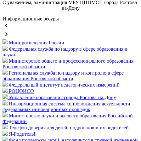
С уважением, администрация МБУ ЦППМСП города Ростова-
на-Дону
Информационные ресуры
keyboard_arrow_left
keyboard_arrow_right
Минпросвещения России
Федеральная служба по надзору в сфере образования и
науки
Министерство общего и профессионального образования
Ростовской области
Региональная служба по надзору и контролю в сфере
образования Ростовской области
Федеральный институт педагогических измерений
РОЦОИСО
Управление образования города Ростова-на-Дону
Информационная система сопровождения деятельности
федеральных инновационных прощадок
Министерство науки и высшего образования Российской
Федерации
Телефон доверия для детей, подростков и их родителей
Я-Родитель!
Фонд поддержки детей, находящихся в трудной жизненной