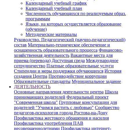
Календарный учебный график
Календарный учебный план
Численность обучающихся по реализуемым образ.
программам
Языки, на которых осуществляется образование
(обучение)
Методические материалы
Руководство. Педагогический (научно-педагогический)
состав
Материально-техническое обеспечение и
оснащенность образовательного процесса
Финансово-
хозяйственная деятельность
Вакантные места для
приема (перевода)
Доступная среда
Международное
сотрудничество
Платные образовательные услуги
Стипендии и меры поддержки обучающихся
История
создания Центра
Противодействие коррупции
Образовательные стандарты
Муниципальное задание
ДЕЯТЕЛЬНОСТЬ
Основные направления деятельности центра
Школа
принимающих родителей
Федеральный проект
"Современная школа"
Групповые консультации для
родителей "Учимся растить с любовью"
Сообщество
педагогов-психологов города Ростова-на-Дону
Профилактика жестокого обращения и насилия
Профилактика употребления ПАВ
несовершеннолетними
Профилактика интернет-