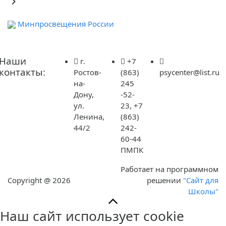
keyboard_arrow_right
Минпросвещения России
обр
Наши
г.
+7
контакты:
Ростов-
(863)
psycenter@list.ru
на-
245
Дону,
-52-
ул.
23, +7
Ленина,
(863)
44/2
242-
60-44
ПМПК
Работает на программном
Copyright @ 2026
решении
"Сайт для
Школы"
Наш сайт использует cookie