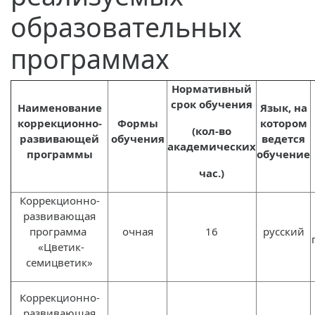
образовательных
программах
Нормативный
срок обучения
Наименование
Язык, на
коррекционно-
Формы
котором
(к
ол-во
развивающей
обучения
ведется
академических
программы
обучение
час.)
Коррекционно-
развивающая
программа
очная
16
русский
«Цветик-
семицветик»
Коррекционно-
развивающая