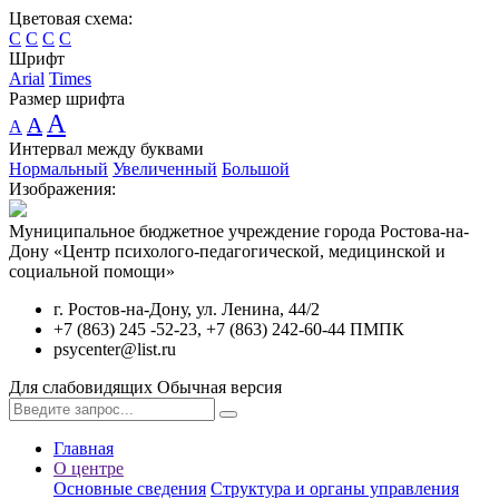
Цветовая схема:
C
C
C
C
Шрифт
Arial
Times
Размер шрифта
A
A
A
Интервал между буквами
Нормальный
Увеличенный
Большой
Изображения:
Муниципальное бюджетное учреждение города Ростова-на-
Дону «Центр психолого-педагогической, медицинской и
социальной помощи»
г. Ростов-на-Дону, ул. Ленина, 44/2
+7 (863) 245 -52-23, +7 (863) 242-60-44 ПМПК
psycenter@list.ru
Для слабовидящих
Обычная версия
Главная
О центре
Основные сведения
Структура и органы управления