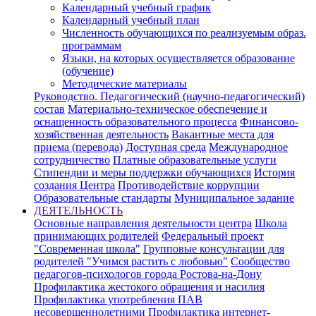
Календарный учебный график
Календарный учебный план
Численность обучающихся по реализуемым образ.
программам
Языки, на которых осуществляется образование
(обучение)
Методические материалы
Руководство. Педагогический (научно-педагогический)
состав
Материально-техническое обеспечение и
оснащенность образовательного процесса
Финансово-
хозяйственная деятельность
Вакантные места для
приема (перевода)
Доступная среда
Международное
сотрудничество
Платные образовательные услуги
Стипендии и меры поддержки обучающихся
История
создания Центра
Противодействие коррупции
Образовательные стандарты
Муниципальное задание
ДЕЯТЕЛЬНОСТЬ
Основные направления деятельности центра
Школа
принимающих родителей
Федеральный проект
"Современная школа"
Групповые консультации для
родителей "Учимся растить с любовью"
Сообщество
педагогов-психологов города Ростова-на-Дону
Профилактика жестокого обращения и насилия
Профилактика употребления ПАВ
несовершеннолетними
Профилактика интернет-