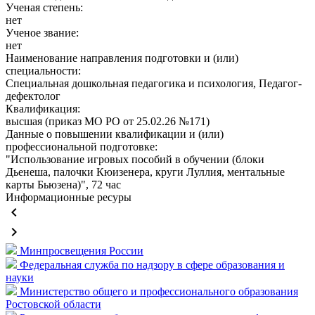
Ученая степень:
нет
Ученое звание:
нет
Наименование направления подготовки и (или)
специальности:
Специальная дошкольная педагогика и психология, Педагог-
дефектолог
Квалификация:
высшая (приказ МО РО от 25.02.26 №171)
Данные о повышении квалификации и (или)
профессиональной подготовке:
"Использование игровых пособий в обучении (блоки
Дьенеша, палочки Кюизенера, круги Луллия, ментальные
карты Бьюзена)", 72 час
Информационные ресуры
keyboard_arrow_left
keyboard_arrow_right
Минпросвещения России
Федеральная служба по надзору в сфере образования и
науки
Министерство общего и профессионального образования
Ростовской области