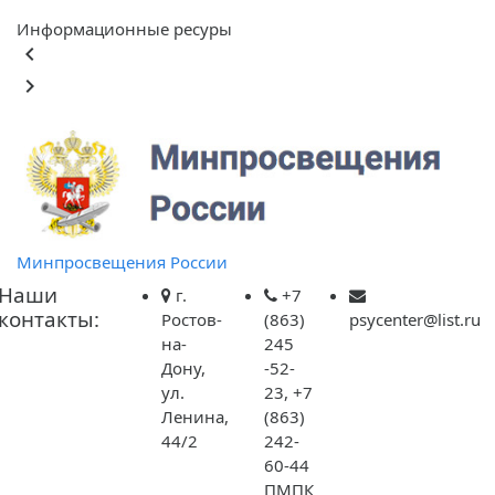
Информационные ресуры
keyboard_arrow_left
keyboard_arrow_right
Ф
обра
Минпросвещения России
Наши
г.
+7
контакты:
Ростов-
(863)
psycenter@list.ru
на-
245
Дону,
-52-
ул.
23, +7
Ленина,
(863)
44/2
242-
60-44
ПМПК