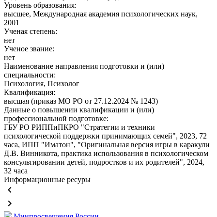
Уровень образования:
высшее, Международная академия психологических наук,
2001
Ученая степень:
нет
Ученое звание:
нет
Наименование направления подготовки и (или)
специальности:
Психология, Психолог
Квалификация:
высшая (приказ МО РО от 27.12.2024 № 1243)
Данные о повышении квалификации и (или)
профессиональной подготовке:
ГБУ РО РИППиПКРО "Стратегии и техники
психологической поддержки принимающих семей", 2023, 72
часа, ИПП "Иматон", "Оригинальная версия игры в каракули
Д.В. Винникота, практика использования в психологическом
консультировании детей, подростков и их родителей", 2024,
32 часа
Информационные ресуры
keyboard_arrow_left
keyboard_arrow_right
Минпросвещения России