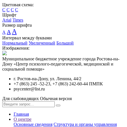
Цветовая схема:
C
C
C
C
Шрифт
Arial
Times
Размер шрифта
A
A
A
Интервал между буквами
Нормальный
Увеличенный
Большой
Изображения:
Муниципальное бюджетное учреждение города Ростова-на-
Дону «Центр психолого-педагогической, медицинской и
социальной помощи»
г. Ростов-на-Дону, ул. Ленина, 44/2
+7 (863) 245 -52-23, +7 (863) 242-60-44 ПМПК
psycenter@list.ru
Для слабовидящих
Обычная версия
Главная
О центре
Основные сведения
Структура и органы управления