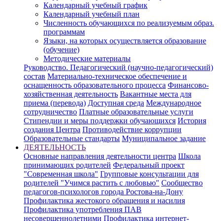
Календарный учебный график
Календарный учебный план
Численность обучающихся по реализуемым образ.
программам
Языки, на которых осуществляется образование
(обучение)
Методические материалы
Руководство. Педагогический (научно-педагогический)
состав
Материально-техническое обеспечение и
оснащенность образовательного процесса
Финансово-
хозяйственная деятельность
Вакантные места для
приема (перевода)
Доступная среда
Международное
сотрудничество
Платные образовательные услуги
Стипендии и меры поддержки обучающихся
История
создания Центра
Противодействие коррупции
Образовательные стандарты
Муниципальное задание
ДЕЯТЕЛЬНОСТЬ
Основные направления деятельности центра
Школа
принимающих родителей
Федеральный проект
"Современная школа"
Групповые консультации для
родителей "Учимся растить с любовью"
Сообщество
педагогов-психологов города Ростова-на-Дону
Профилактика жестокого обращения и насилия
Профилактика употребления ПАВ
несовершеннолетними
Профилактика интернет-