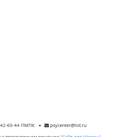
 242-60-44 ПМПК
psycenter@list.ru
 на программном решении
"Сайт для Школы"