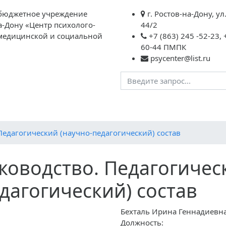
бюджетное учреждение
г. Ростов-на-Дону, ул
а-Дону «Центр психолого-
44/2
 медицинской и социальной
+7 (863) 245 -52-23, 
60-44 ПМПК
psycenter@list.ru
 №1
ИНФОРМАЦИЯ
ЗАПИСЬ НА ПРИЕМ
Контакт
Педагогический (научно-педагогический) состав
ководство. Педагогичес
дагогический) состав
Бехталь Ирина Геннадиевн
Должность: